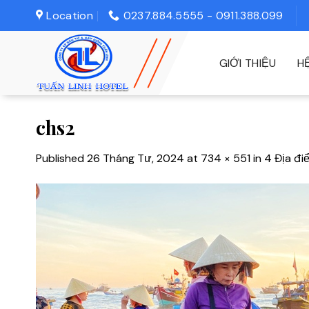
Skip
Location
0237.884.5555 - 0911.388.099
to
content
GIỚI THIỆU
H
chs2
Published
26 Tháng Tư, 2024
at
734 × 551
in
4 Địa đi