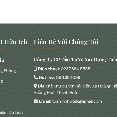
t Hữu Ích
Liên Hệ Với Chúng Tôi
Công Ty CP Đầu Tư Và Xây Dựng Tuấn
iệu
Điện thoại:
0237.884.5555
ng Phòng
Hotline:
0911.388.099
ng
Địa chỉ:
Khu du lịch Hải Tiến, Xã Hoằng Ti
Hoằng Hoá, Thanh Hoá
Email:
tuanlinhhotels@gmail.com
hiệm Du Lịch