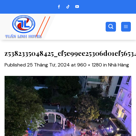
Skip
to
content
z5382335048425_cf5e99ee25306d01ef5653
Published
25 Tháng Tư, 2024
at
960 × 1280
in
Nhà Hàng