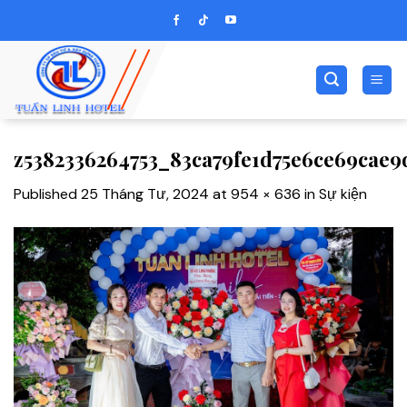
Skip
to
content
z5382336264753_83ca79fe1d75e6ce69cae9
Published
25 Tháng Tư, 2024
at
954 × 636
in
Sự kiện