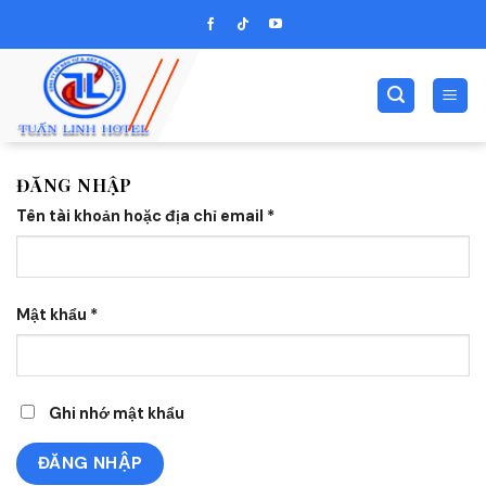
Skip
to
content
ĐĂNG NHẬP
Tên tài khoản hoặc địa chỉ email
*
Mật khẩu
*
Ghi nhớ mật khẩu
ĐĂNG NHẬP